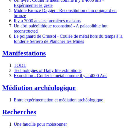
Un livre : Couler le métal comme il y a 4000 ans -
Expérimenter le geste
Middle Bronze Dagger - Reconstitution d'un poignard en
bronze
Il y a 7000 ans les premières maisons
Un abri paléolithique reconstitué - A palaeolithic hut
reconstructed
Le poignard de Crussol - Coulée de métal hors du temps à la
fonderie Serrero de Plancher-les-Mines
Manifestations
TODL
Technologies of Daily life exhibitions
Exposition - Couler le métal comme il y a 4000 Ans
Médiation archéologique
Entre expérimentation et médiation archéologique
Recherches
Une faucille pour moissonner