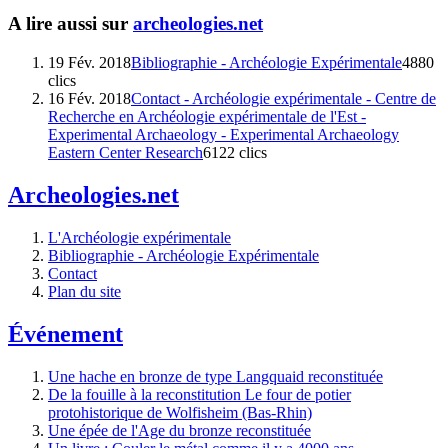
A lire aussi sur
archeologies.net
19 Fév. 2018
Bibliographie - Archéologie Expérimentale
4880
clics
16 Fév. 2018
Contact - Archéologie expérimentale - Centre de
Recherche en Archéologie expérimentale de l'Est -
Experimental Archaeology - Experimental Archaeology
Eastern Center Research
6122 clics
Archeologies.net
L'Archéologie expérimentale
Bibliographie - Archéologie Expérimentale
Contact
Plan du site
Événement
Une hache en bronze de type Langquaid reconstituée
De la fouille à la reconstitution Le four de potier
protohistorique de Wolfisheim (Bas-Rhin)
Une épée de l'Age du bronze reconstituée