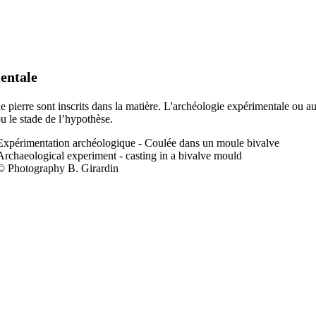
entale
 de pierre sont inscrits dans la matière. L'archéologie expérimentale ou a
ou le stade de l’hypothèse.
Expérimentation a
rchéologique - Coulée dans un moule bivalve
Archaeological experiment - casting in a bivalve mould
© Photography B. Girardin