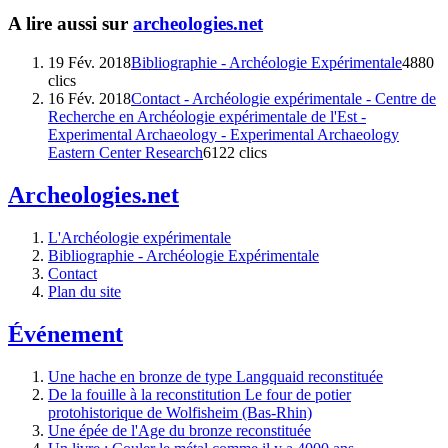
A lire aussi sur
archeologies.net
19 Fév. 2018
Bibliographie - Archéologie Expérimentale
4880
clics
16 Fév. 2018
Contact - Archéologie expérimentale - Centre de
Recherche en Archéologie expérimentale de l'Est -
Experimental Archaeology - Experimental Archaeology
Eastern Center Research
6122 clics
Archeologies.net
L'Archéologie expérimentale
Bibliographie - Archéologie Expérimentale
Contact
Plan du site
Événement
Une hache en bronze de type Langquaid reconstituée
De la fouille à la reconstitution Le four de potier
protohistorique de Wolfisheim (Bas-Rhin)
Une épée de l'Age du bronze reconstituée