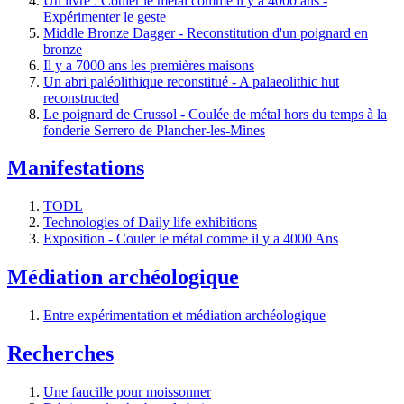
Un livre : Couler le métal comme il y a 4000 ans -
Expérimenter le geste
Middle Bronze Dagger - Reconstitution d'un poignard en
bronze
Il y a 7000 ans les premières maisons
Un abri paléolithique reconstitué - A palaeolithic hut
reconstructed
Le poignard de Crussol - Coulée de métal hors du temps à la
fonderie Serrero de Plancher-les-Mines
Manifestations
TODL
Technologies of Daily life exhibitions
Exposition - Couler le métal comme il y a 4000 Ans
Médiation archéologique
Entre expérimentation et médiation archéologique
Recherches
Une faucille pour moissonner