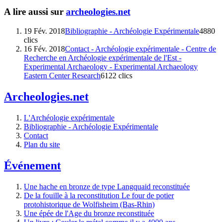
A lire aussi sur
archeologies.net
19 Fév. 2018
Bibliographie - Archéologie Expérimentale
4880
clics
16 Fév. 2018
Contact - Archéologie expérimentale - Centre de
Recherche en Archéologie expérimentale de l'Est -
Experimental Archaeology - Experimental Archaeology
Eastern Center Research
6122 clics
Archeologies.net
L'Archéologie expérimentale
Bibliographie - Archéologie Expérimentale
Contact
Plan du site
Événement
Une hache en bronze de type Langquaid reconstituée
De la fouille à la reconstitution Le four de potier
protohistorique de Wolfisheim (Bas-Rhin)
Une épée de l'Age du bronze reconstituée