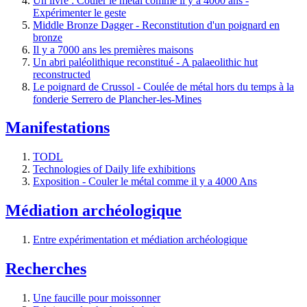
Un livre : Couler le métal comme il y a 4000 ans -
Expérimenter le geste
Middle Bronze Dagger - Reconstitution d'un poignard en
bronze
Il y a 7000 ans les premières maisons
Un abri paléolithique reconstitué - A palaeolithic hut
reconstructed
Le poignard de Crussol - Coulée de métal hors du temps à la
fonderie Serrero de Plancher-les-Mines
Manifestations
TODL
Technologies of Daily life exhibitions
Exposition - Couler le métal comme il y a 4000 Ans
Médiation archéologique
Entre expérimentation et médiation archéologique
Recherches
Une faucille pour moissonner