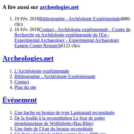
A lire aussi sur
archeologies.net
19 Fév. 2018
Bibliographie - Archéologie Expérimentale
4880
clics
16 Fév. 2018
Contact - Archéologie expérimentale - Centre de
Recherche en Archéologie expérimentale de l'Est -
Experimental Archaeology - Experimental Archaeology
Eastern Center Research
6122 clics
Archeologies.net
L'Archéologie expérimentale
Bibliographie - Archéologie Expérimentale
Contact
Plan du site
Événement
Une hache en bronze de type Langquaid reconstituée
De la fouille à la reconstitution Le four de potier
protohistorique de Wolfisheim (Bas-Rhin)
Une épée de l'Age du bronze reconstituée