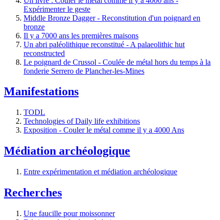
Un livre : Couler le métal comme il y a 4000 ans -
Expérimenter le geste
Middle Bronze Dagger - Reconstitution d'un poignard en
bronze
Il y a 7000 ans les premières maisons
Un abri paléolithique reconstitué - A palaeolithic hut
reconstructed
Le poignard de Crussol - Coulée de métal hors du temps à la
fonderie Serrero de Plancher-les-Mines
Manifestations
TODL
Technologies of Daily life exhibitions
Exposition - Couler le métal comme il y a 4000 Ans
Médiation archéologique
Entre expérimentation et médiation archéologique
Recherches
Une faucille pour moissonner