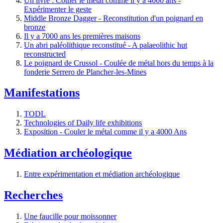
Un livre : Couler le métal comme il y a 4000 ans -
Expérimenter le geste
Middle Bronze Dagger - Reconstitution d'un poignard en
bronze
Il y a 7000 ans les premières maisons
Un abri paléolithique reconstitué - A palaeolithic hut
reconstructed
Le poignard de Crussol - Coulée de métal hors du temps à la
fonderie Serrero de Plancher-les-Mines
Manifestations
TODL
Technologies of Daily life exhibitions
Exposition - Couler le métal comme il y a 4000 Ans
Médiation archéologique
Entre expérimentation et médiation archéologique
Recherches
Une faucille pour moissonner