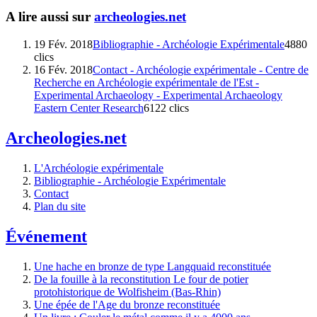
A lire aussi sur
archeologies.net
19 Fév. 2018
Bibliographie - Archéologie Expérimentale
4880
clics
16 Fév. 2018
Contact - Archéologie expérimentale - Centre de
Recherche en Archéologie expérimentale de l'Est -
Experimental Archaeology - Experimental Archaeology
Eastern Center Research
6122 clics
Archeologies.net
L'Archéologie expérimentale
Bibliographie - Archéologie Expérimentale
Contact
Plan du site
Événement
Une hache en bronze de type Langquaid reconstituée
De la fouille à la reconstitution Le four de potier
protohistorique de Wolfisheim (Bas-Rhin)
Une épée de l'Age du bronze reconstituée