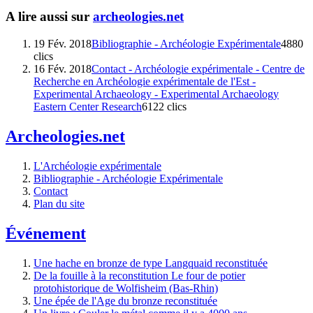
A lire aussi sur
archeologies.net
19 Fév. 2018
Bibliographie - Archéologie Expérimentale
4880
clics
16 Fév. 2018
Contact - Archéologie expérimentale - Centre de
Recherche en Archéologie expérimentale de l'Est -
Experimental Archaeology - Experimental Archaeology
Eastern Center Research
6122 clics
Archeologies.net
L'Archéologie expérimentale
Bibliographie - Archéologie Expérimentale
Contact
Plan du site
Événement
Une hache en bronze de type Langquaid reconstituée
De la fouille à la reconstitution Le four de potier
protohistorique de Wolfisheim (Bas-Rhin)
Une épée de l'Age du bronze reconstituée