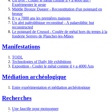
Un livre : Couler le métal comme il y a 4000 ans -
Expérimenter le geste
Middle Bronze Dagger - Reconstitution d'un poignard en
bronze
Il y a 7000 ans les premières maisons
Un abri paléolithique reconstitué - A palaeolithic hut
reconstructed
Le poignard de Crussol - Coulée de métal hors du temps à la
fonderie Serrero de Plancher-les-Mines
Manifestations
TODL
Technologies of Daily life exhibitions
Exposition - Couler le métal comme il y a 4000 Ans
Médiation archéologique
Entre expérimentation et médiation archéologique
Recherches
Une faucille pour moissonner