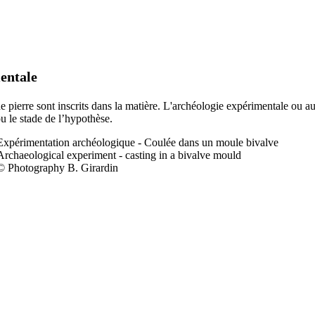
entale
 de pierre sont inscrits dans la matière. L'archéologie expérimentale ou a
ou le stade de l’hypothèse.
Expérimentation a
rchéologique - Coulée dans un moule bivalve
Archaeological experiment - casting in a bivalve mould
© Photography B. Girardin