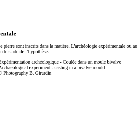
entale
 de pierre sont inscrits dans la matière. L'archéologie expérimentale ou a
ou le stade de l’hypothèse.
Expérimentation a
rchéologique - Coulée dans un moule bivalve
Archaeological experiment - casting in a bivalve mould
© Photography B. Girardin