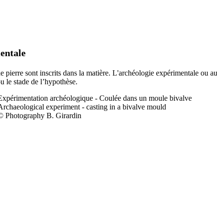
entale
 de pierre sont inscrits dans la matière. L'archéologie expérimentale ou a
ou le stade de l’hypothèse.
Expérimentation a
rchéologique - Coulée dans un moule bivalve
Archaeological experiment - casting in a bivalve mould
© Photography B. Girardin