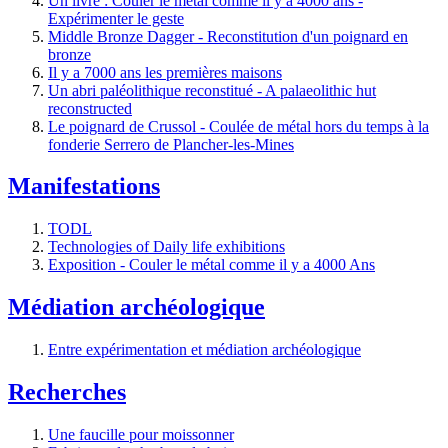
Un livre : Couler le métal comme il y a 4000 ans -
Expérimenter le geste
Middle Bronze Dagger - Reconstitution d'un poignard en
bronze
Il y a 7000 ans les premières maisons
Un abri paléolithique reconstitué - A palaeolithic hut
reconstructed
Le poignard de Crussol - Coulée de métal hors du temps à la
fonderie Serrero de Plancher-les-Mines
Manifestations
TODL
Technologies of Daily life exhibitions
Exposition - Couler le métal comme il y a 4000 Ans
Médiation archéologique
Entre expérimentation et médiation archéologique
Recherches
Une faucille pour moissonner