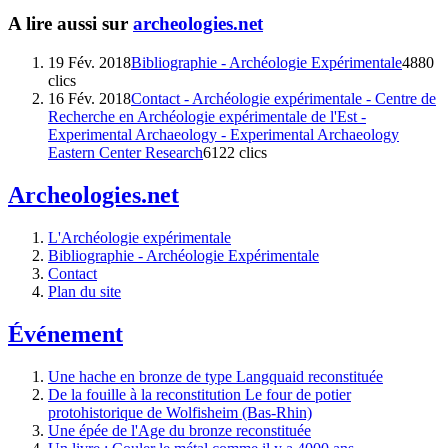
A lire aussi sur
archeologies.net
19 Fév. 2018
Bibliographie - Archéologie Expérimentale
4880
clics
16 Fév. 2018
Contact - Archéologie expérimentale - Centre de
Recherche en Archéologie expérimentale de l'Est -
Experimental Archaeology - Experimental Archaeology
Eastern Center Research
6122 clics
Archeologies.net
L'Archéologie expérimentale
Bibliographie - Archéologie Expérimentale
Contact
Plan du site
Événement
Une hache en bronze de type Langquaid reconstituée
De la fouille à la reconstitution Le four de potier
protohistorique de Wolfisheim (Bas-Rhin)
Une épée de l'Age du bronze reconstituée