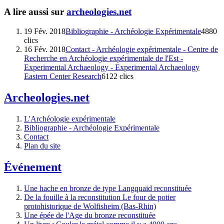
A lire aussi sur
archeologies.net
19 Fév. 2018
Bibliographie - Archéologie Expérimentale
4880
clics
16 Fév. 2018
Contact - Archéologie expérimentale - Centre de
Recherche en Archéologie expérimentale de l'Est -
Experimental Archaeology - Experimental Archaeology
Eastern Center Research
6122 clics
Archeologies.net
L'Archéologie expérimentale
Bibliographie - Archéologie Expérimentale
Contact
Plan du site
Événement
Une hache en bronze de type Langquaid reconstituée
De la fouille à la reconstitution Le four de potier
protohistorique de Wolfisheim (Bas-Rhin)
Une épée de l'Age du bronze reconstituée