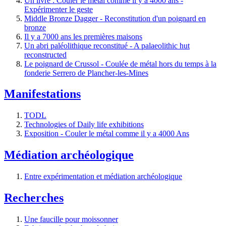
Un livre : Couler le métal comme il y a 4000 ans -
Expérimenter le geste
Middle Bronze Dagger - Reconstitution d'un poignard en
bronze
Il y a 7000 ans les premières maisons
Un abri paléolithique reconstitué - A palaeolithic hut
reconstructed
Le poignard de Crussol - Coulée de métal hors du temps à la
fonderie Serrero de Plancher-les-Mines
Manifestations
TODL
Technologies of Daily life exhibitions
Exposition - Couler le métal comme il y a 4000 Ans
Médiation archéologique
Entre expérimentation et médiation archéologique
Recherches
Une faucille pour moissonner