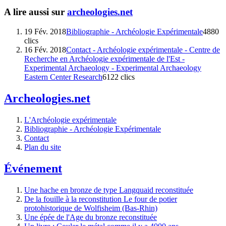
A lire aussi sur
archeologies.net
19 Fév. 2018
Bibliographie - Archéologie Expérimentale
4880
clics
16 Fév. 2018
Contact - Archéologie expérimentale - Centre de
Recherche en Archéologie expérimentale de l'Est -
Experimental Archaeology - Experimental Archaeology
Eastern Center Research
6122 clics
Archeologies.net
L'Archéologie expérimentale
Bibliographie - Archéologie Expérimentale
Contact
Plan du site
Événement
Une hache en bronze de type Langquaid reconstituée
De la fouille à la reconstitution Le four de potier
protohistorique de Wolfisheim (Bas-Rhin)
Une épée de l'Age du bronze reconstituée