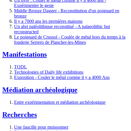
Un livre : Couler le métal comme il y a 4000 ans -
Expérimenter le geste
Middle Bronze Dagger - Reconstitution d'un poignard en
bronze
Il y a 7000 ans les premières maisons
Un abri paléolithique reconstitué - A palaeolithic hut
reconstructed
Le poignard de Crussol - Coulée de métal hors du temps à la
fonderie Serrero de Plancher-les-Mines
Manifestations
TODL
Technologies of Daily life exhibitions
Exposition - Couler le métal comme il y a 4000 Ans
Médiation archéologique
Entre expérimentation et médiation archéologique
Recherches
Une faucille pour moissonner