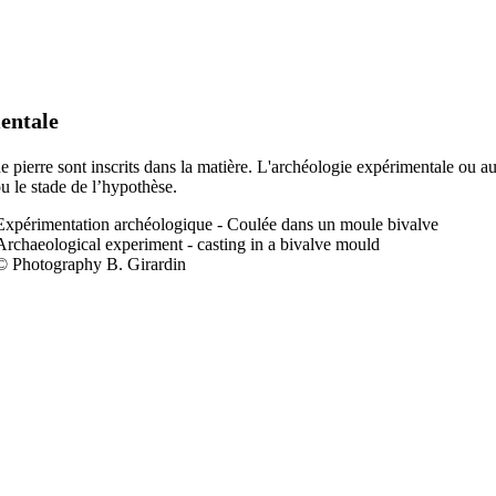
entale
 de pierre sont inscrits dans la matière. L'archéologie expérimentale ou a
ou le stade de l’hypothèse.
Expérimentation a
rchéologique - Coulée dans un moule bivalve
Archaeological experiment - casting in a bivalve mould
© Photography B. Girardin