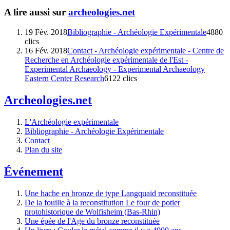
A lire aussi sur
archeologies.net
19 Fév. 2018
Bibliographie - Archéologie Expérimentale
4880
clics
16 Fév. 2018
Contact - Archéologie expérimentale - Centre de
Recherche en Archéologie expérimentale de l'Est -
Experimental Archaeology - Experimental Archaeology
Eastern Center Research
6122 clics
Archeologies.net
L'Archéologie expérimentale
Bibliographie - Archéologie Expérimentale
Contact
Plan du site
Événement
Une hache en bronze de type Langquaid reconstituée
De la fouille à la reconstitution Le four de potier
protohistorique de Wolfisheim (Bas-Rhin)
Une épée de l'Age du bronze reconstituée