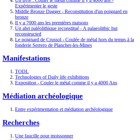
Un livre : Couler le métal comme il y a 4000 ans -
Expérimenter le geste
Middle Bronze Dagger - Reconstitution d'un poignard en
bronze
Il y a 7000 ans les premières maisons
Un abri paléolithique reconstitué - A palaeolithic hut
reconstructed
Le poignard de Crussol - Coulée de métal hors du temps à la
fonderie Serrero de Plancher-les-Mines
Manifestations
TODL
Technologies of Daily life exhibitions
Exposition - Couler le métal comme il y a 4000 Ans
Médiation archéologique
Entre expérimentation et médiation archéologique
Recherches
Une faucille pour moissonner