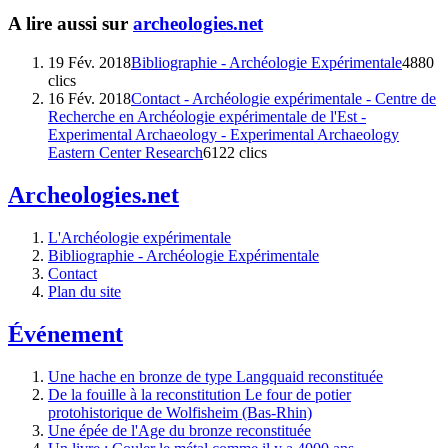
A lire aussi sur
archeologies.net
19 Fév. 2018
Bibliographie - Archéologie Expérimentale
4880
clics
16 Fév. 2018
Contact - Archéologie expérimentale - Centre de
Recherche en Archéologie expérimentale de l'Est -
Experimental Archaeology - Experimental Archaeology
Eastern Center Research
6122 clics
Archeologies.net
L'Archéologie expérimentale
Bibliographie - Archéologie Expérimentale
Contact
Plan du site
Événement
Une hache en bronze de type Langquaid reconstituée
De la fouille à la reconstitution Le four de potier
protohistorique de Wolfisheim (Bas-Rhin)
Une épée de l'Age du bronze reconstituée