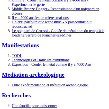
Un livre : Couler le métal comme il y a 4000 ans -
Expérimenter le geste
Middle Bronze Dagger - Reconstitution d'un poignard en
bronze
Il y a 7000 ans les premières maisons
Un abri paléolithique reconstitué - A palaeolithic hut
reconstructed
Le poignard de Crussol - Coulée de métal hors du temps à la
fonderie Serrero de Plancher-les-Mines
Manifestations
TODL
Technologies of Daily life exhibitions
Exposition - Couler le métal comme il y a 4000 Ans
Médiation archéologique
Entre expérimentation et médiation archéologique
Recherches
Une faucille pour moissonner