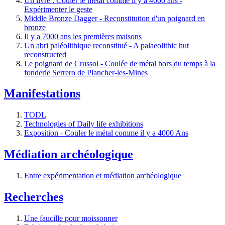
Un livre : Couler le métal comme il y a 4000 ans -
Expérimenter le geste
Middle Bronze Dagger - Reconstitution d'un poignard en
bronze
Il y a 7000 ans les premières maisons
Un abri paléolithique reconstitué - A palaeolithic hut
reconstructed
Le poignard de Crussol - Coulée de métal hors du temps à la
fonderie Serrero de Plancher-les-Mines
Manifestations
TODL
Technologies of Daily life exhibitions
Exposition - Couler le métal comme il y a 4000 Ans
Médiation archéologique
Entre expérimentation et médiation archéologique
Recherches
Une faucille pour moissonner