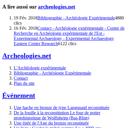
A lire aussi sur
archeologies.net
19 Fév. 2018
Bibliographie - Archéologie Expérimentale
4880
clics
16 Fév. 2018
Contact - Archéologie expérimentale - Centre de
Recherche en Archéologie expérimentale de l'Est -
Experimental Archaeology - Experimental Archaeology
Eastern Center Research
6122 clics
Archeologies.net
L'Archéologie expérimentale
Bibliographie - Archéologie Expérimentale
Contact
Plan du site
Événement
Une hache en bronze de type Langquaid reconstituée
De la fouille à la reconstitution Le four de potier
protohistorique de Wolfisheim (Bas-Rhin)
Une épée de l'Age du bronze reconstituée