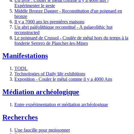
Un livre : Couler le métal comme il y a 4000 ans -
Expérimenter le geste
Middle Bronze Dagger - Reconstitution d'un poignard en
bronze
Il y a 7000 ans les premières maisons
Un abri paléolithique reconstitué - A palaeolithic hut
reconstructed
Le poignard de Crussol - Coulée de métal hors du temps à la
fonderie Serrero de Plancher-les-Mines
Manifestations
TODL
Technologies of Daily life exhibitions
Exposition - Couler le métal comme il y a 4000 Ans
Médiation archéologique
Entre expérimentation et médiation archéologique
Recherches
Une faucille pour moissonner