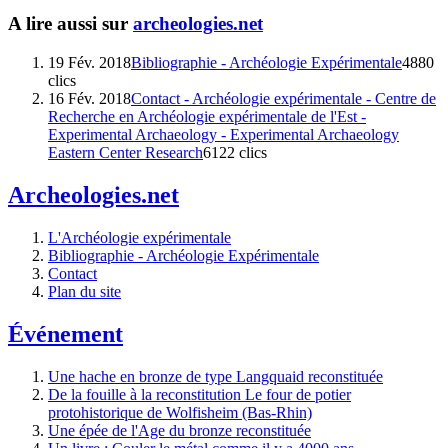
A lire aussi sur
archeologies.net
19 Fév. 2018
Bibliographie - Archéologie Expérimentale
4880
clics
16 Fév. 2018
Contact - Archéologie expérimentale - Centre de
Recherche en Archéologie expérimentale de l'Est -
Experimental Archaeology - Experimental Archaeology
Eastern Center Research
6122 clics
Archeologies.net
L'Archéologie expérimentale
Bibliographie - Archéologie Expérimentale
Contact
Plan du site
Événement
Une hache en bronze de type Langquaid reconstituée
De la fouille à la reconstitution Le four de potier
protohistorique de Wolfisheim (Bas-Rhin)
Une épée de l'Age du bronze reconstituée