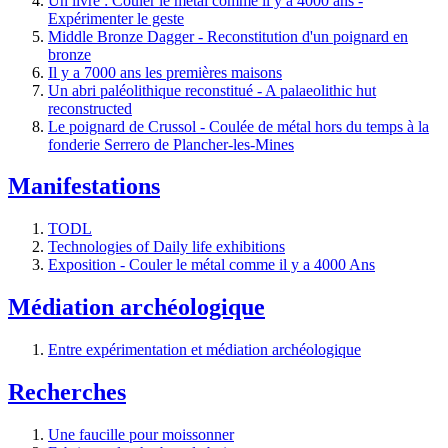
Un livre : Couler le métal comme il y a 4000 ans -
Expérimenter le geste
Middle Bronze Dagger - Reconstitution d'un poignard en
bronze
Il y a 7000 ans les premières maisons
Un abri paléolithique reconstitué - A palaeolithic hut
reconstructed
Le poignard de Crussol - Coulée de métal hors du temps à la
fonderie Serrero de Plancher-les-Mines
Manifestations
TODL
Technologies of Daily life exhibitions
Exposition - Couler le métal comme il y a 4000 Ans
Médiation archéologique
Entre expérimentation et médiation archéologique
Recherches
Une faucille pour moissonner