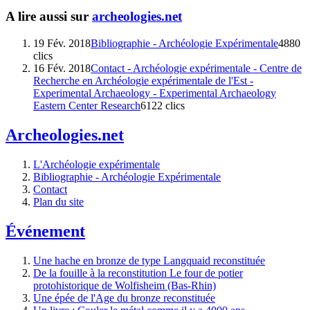
A lire aussi sur
archeologies.net
19 Fév. 2018
Bibliographie - Archéologie Expérimentale
4880
clics
16 Fév. 2018
Contact - Archéologie expérimentale - Centre de
Recherche en Archéologie expérimentale de l'Est -
Experimental Archaeology - Experimental Archaeology
Eastern Center Research
6122 clics
Archeologies.net
L'Archéologie expérimentale
Bibliographie - Archéologie Expérimentale
Contact
Plan du site
Événement
Une hache en bronze de type Langquaid reconstituée
De la fouille à la reconstitution Le four de potier
protohistorique de Wolfisheim (Bas-Rhin)
Une épée de l'Age du bronze reconstituée