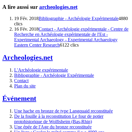
A lire aussi sur
archeologies.net
19 Fév. 2018
Bibliographie - Archéologie Expérimentale
4880
clics
16 Fév. 2018
Contact - Archéologie expérimentale - Centre de
Recherche en Archéologie expérimentale de l'Est -
Experimental Archaeology - Experimental Archaeology
Eastern Center Research
6122 clics
Archeologies.net
L'Archéologie expérimentale
Bibliographie - Archéologie Expérimentale
Contact
Plan du site
Événement
Une hache en bronze de type Langquaid reconstituée
De la fouille à la reconstitution Le four de potier
protohistorique de Wolfisheim (Bas-Rhin)
Une épée de l'Age du bronze reconstituée