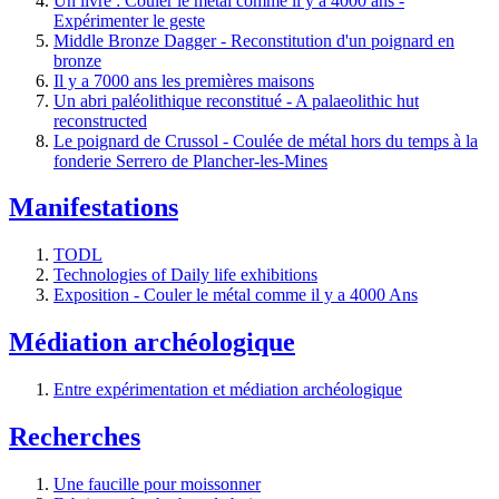
Un livre : Couler le métal comme il y a 4000 ans -
Expérimenter le geste
Middle Bronze Dagger - Reconstitution d'un poignard en
bronze
Il y a 7000 ans les premières maisons
Un abri paléolithique reconstitué - A palaeolithic hut
reconstructed
Le poignard de Crussol - Coulée de métal hors du temps à la
fonderie Serrero de Plancher-les-Mines
Manifestations
TODL
Technologies of Daily life exhibitions
Exposition - Couler le métal comme il y a 4000 Ans
Médiation archéologique
Entre expérimentation et médiation archéologique
Recherches
Une faucille pour moissonner