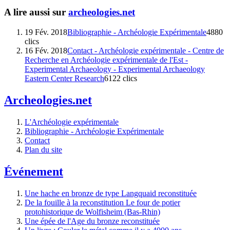
A lire aussi sur
archeologies.net
19 Fév. 2018
Bibliographie - Archéologie Expérimentale
4880
clics
16 Fév. 2018
Contact - Archéologie expérimentale - Centre de
Recherche en Archéologie expérimentale de l'Est -
Experimental Archaeology - Experimental Archaeology
Eastern Center Research
6122 clics
Archeologies.net
L'Archéologie expérimentale
Bibliographie - Archéologie Expérimentale
Contact
Plan du site
Événement
Une hache en bronze de type Langquaid reconstituée
De la fouille à la reconstitution Le four de potier
protohistorique de Wolfisheim (Bas-Rhin)
Une épée de l'Age du bronze reconstituée