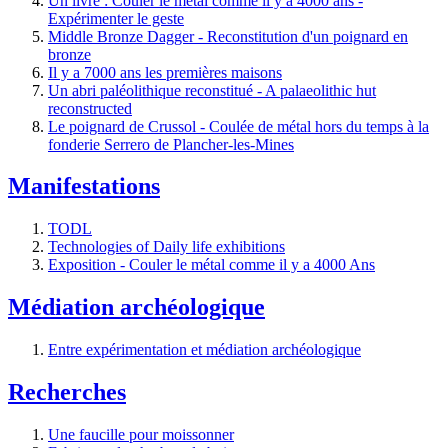
Un livre : Couler le métal comme il y a 4000 ans -
Expérimenter le geste
Middle Bronze Dagger - Reconstitution d'un poignard en
bronze
Il y a 7000 ans les premières maisons
Un abri paléolithique reconstitué - A palaeolithic hut
reconstructed
Le poignard de Crussol - Coulée de métal hors du temps à la
fonderie Serrero de Plancher-les-Mines
Manifestations
TODL
Technologies of Daily life exhibitions
Exposition - Couler le métal comme il y a 4000 Ans
Médiation archéologique
Entre expérimentation et médiation archéologique
Recherches
Une faucille pour moissonner