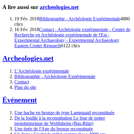
A lire aussi sur
archeologies.net
19 Fév. 2018
Bibliographie - Archéologie Expérimentale
4880
clics
16 Fév. 2018
Contact - Archéologie expérimentale - Centre de
Recherche en Archéologie expérimentale de l'Est -
Experimental Archaeology - Experimental Archaeology
Eastern Center Research
6122 clics
Archeologies.net
L'Archéologie expérimentale
Bibliographie - Archéologie Expérimentale
Contact
Plan du site
Événement
Une hache en bronze de type Langquaid reconstituée
De la fouille à la reconstitution Le four de potier
protohistorique de Wolfisheim (Bas-Rhin)
Une épée de l'Age du bronze reconstituée