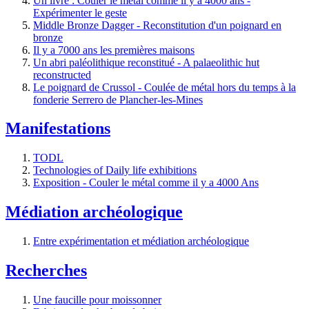
Un livre : Couler le métal comme il y a 4000 ans -
Expérimenter le geste
Middle Bronze Dagger - Reconstitution d'un poignard en
bronze
Il y a 7000 ans les premières maisons
Un abri paléolithique reconstitué - A palaeolithic hut
reconstructed
Le poignard de Crussol - Coulée de métal hors du temps à la
fonderie Serrero de Plancher-les-Mines
Manifestations
TODL
Technologies of Daily life exhibitions
Exposition - Couler le métal comme il y a 4000 Ans
Médiation archéologique
Entre expérimentation et médiation archéologique
Recherches
Une faucille pour moissonner